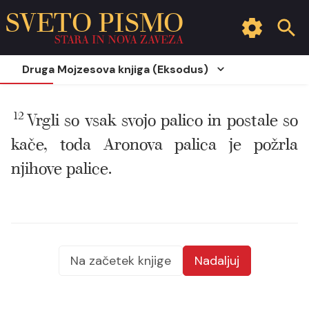
SVETO PISMO
STARA IN NOVA ZAVEZA
Druga Mojzesova knjiga (Eksodus)
12
Vrgli so vsak svojo palico in postale so
kače, toda Aronova palica je požrla
njihove palice.
Na začetek knjige
Nadaljuj