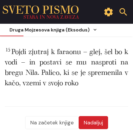
SVETO PISMO
STARA IN NOVA ZAVEZA
Druga Mojzesova knjiga (Eksodus)
15
Pojdi zjutraj k faraonu – glej, šel bo k
vodi – in postavi se mu nasproti na
bregu Nila. Palico, ki se je spremenila v
kačo, vzemi v svojo roko
Na začetek knjige
Nadaljuj