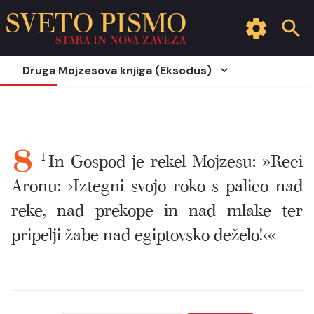
SVETO PISMO
STARA IN NOVA ZAVEZA
Druga Mojzesova knjiga (Eksodus)
1
In Gospod je rekel Mojzesu: »Reci
8
Aronu: ›Iztegni svojo roko s palico nad
reke, nad prekope in nad mlake ter
pripelji žabe nad egiptovsko deželo!‹«