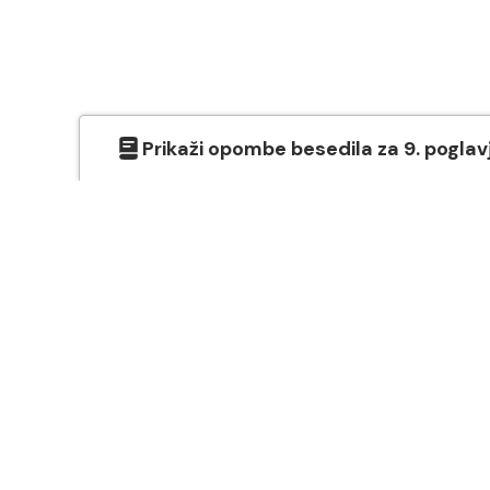
Prikaži
opombe besedila
za
9
. poglav
O SVETEM PISMU