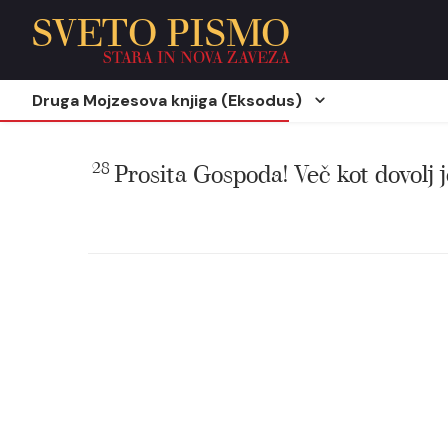
SVETO PISMO
STARA IN NOVA ZAVEZA
Druga Mojzesova knjiga (Eksodus)
28
Prosita Gospoda! Več kot dovolj 