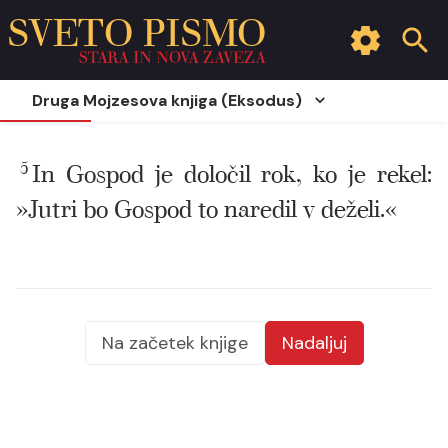
SVETO PISMO
STARA IN NOVA ZAVEZA
Druga Mojzesova knjiga (Eksodus)
5
In Gospod je določil rok, ko je rekel:
»Jutri bo Gospod to naredil v deželi.«
Na začetek knjige
Nadaljuj