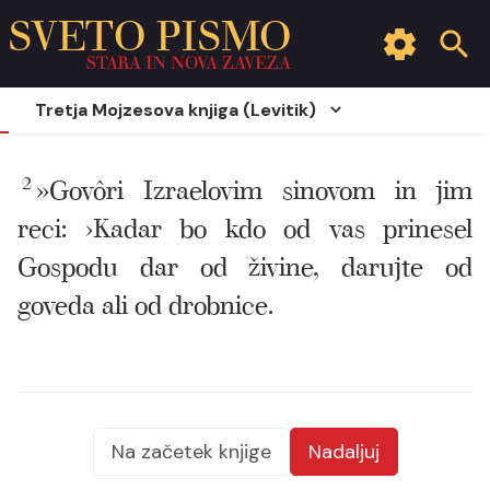
SVETO PISMO
STARA IN NOVA ZAVEZA
Tretja Mojzesova knjiga (Levitik)
2
»Govôri Izraelovim sinovom in jim
reci: ›Kadar bo kdo od vas prinesel
Gospodu dar od živine, darujte od
goveda ali od drobnice.
Na začetek knjige
Nadaljuj