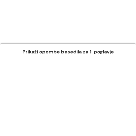
Prikaži
opombe besedila
za
1
. poglavje