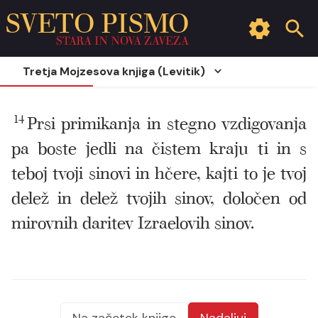
SVETO PISMO
STARA IN NOVA ZAVEZA
Tretja Mojzesova knjiga (Levitik)
14
Prsi primikanja in stegno vzdigovanja
pa boste jedli na čistem kraju ti in s
teboj tvoji sinovi in hčere, kajti to je tvoj
delež in delež tvojih sinov, določen od
mirovnih daritev Izraelovih sinov.