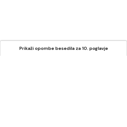
Prikaži
opombe besedila
za
10
. poglavje