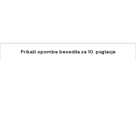
Prikaži
opombe besedila
za
10
. poglavje