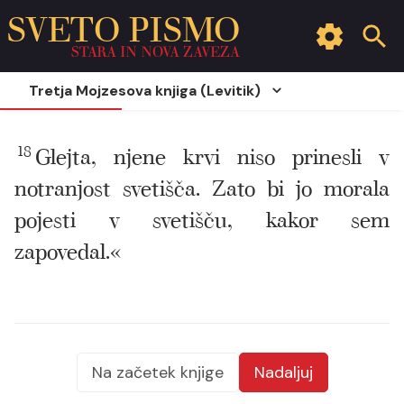
SVETO PISMO
STARA IN NOVA ZAVEZA
Tretja Mojzesova knjiga (Levitik)
18
Glejta, njene krvi niso prinesli v
notranjost svetišča. Zato bi jo morala
pojesti v svetišču, kakor sem
zapovedal.«
Na začetek knjige
Nadaljuj