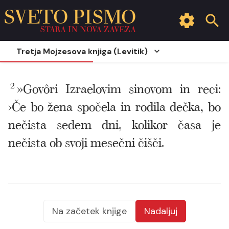
SVETO PISMO
STARA IN NOVA ZAVEZA
Tretja Mojzesova knjiga (Levitik)
2
»Govôri Izraelovim sinovom in reci:
›Če bo žena spočela in rodila dečka, bo
nečista sedem dni, kolikor časa je
nečista ob svoji mesečni čišči.
Na začetek knjige
Nadaljuj