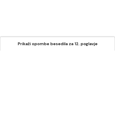
Prikaži
opombe besedila
za
12
. poglavje