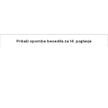
Prikaži
opombe besedila
za
14
. poglavje