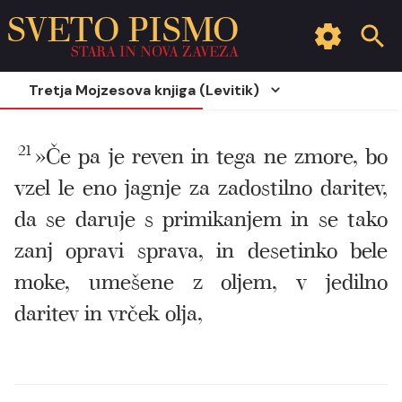
SVETO PISMO
STARA IN NOVA ZAVEZA
Tretja Mojzesova knjiga (Levitik)
21
»Če pa je reven in tega ne zmore, bo
vzel le eno jagnje za zadostilno daritev,
da se daruje s primikanjem in se tako
zanj opravi sprava, in desetinko bele
moke, umešene z oljem, v jedilno
daritev in vrček olja,