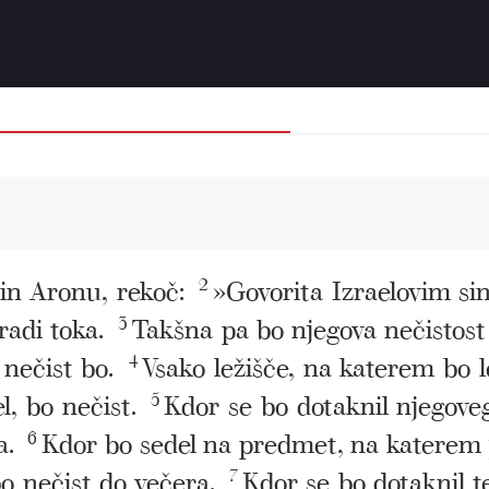
in Aronu, rekoč:
2
»Govorita Izraelovim si
radi toka.
3
Takšna pa bo njegova nečistost
 nečist bo.
4
Vsako ležišče, na katerem bo le
, bo nečist.
5
Kdor se bo dotaknil njegovega
a.
6
Kdor bo sedel na predmet, na katerem je 
bo nečist do večera.
7
Kdor se bo dotaknil te