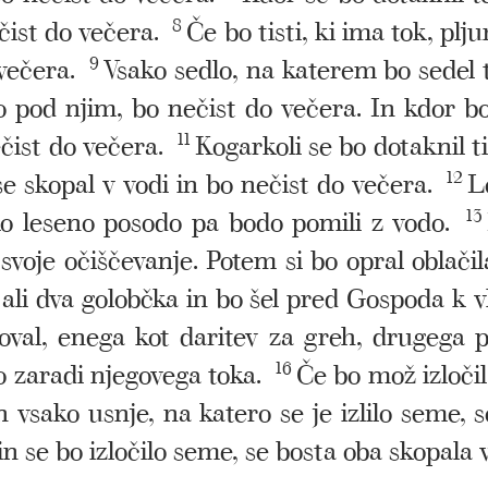
ečist do večera.
8
Če bo tisti, ki ima tok, plju
večera.
9
Vsako sedlo, na katerem bo sedel ti
ilo pod njim, bo nečist do večera. In kdor b
ečist do večera.
11
Kogarkoli se bo dotaknil ti
 se skopal v vodi in bo nečist do večera.
12
L
sako leseno posodo pa bodo pomili z vodo.
13
svoje očiščevanje. Potem si bo opral oblačil
ali dva golobčka in bo šel pred Gospoda k v
val, enega kot daritev za greh, drugega p
 zaradi njegovega toka.
16
Če bo mož izločil
n vsako usnje, na katero se je izlilo seme, 
in se bo izločilo seme, se bosta oba skopala 