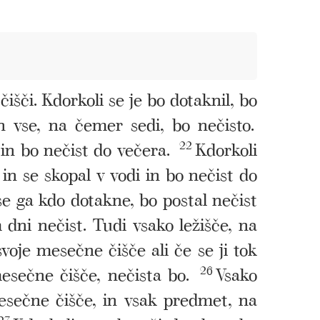
išči. Kdorkoli se je bo dotaknil, bo
n vse, na čemer sedi, bo nečisto.
 in bo nečist do večera.
22
Kdorkoli
in se skopal v vodi in bo nečist do
se ga kdo dotakne, bo postal nečist
 dni nečist. Tudi vsako ležišče, na
voje mesečne čišče ali če se ji tok
esečne čišče, nečista bo.
26
Vsako
mesečne čišče, in vsak predmet, na
27