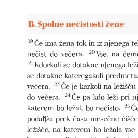
B. Spolne nečistosti žene
19
Če ima žena tok in iz njenega tel
nečist do večera.
20
Vse, na čeme
21
Kdorkoli se dotakne njenega ležiš
se dotakne kateregakoli predmeta, 
večera.
23
Če je karkoli na ležišču
do večera.
24
Če pa kdo leži pri n
katerem bo ležal, bo nečisto.
25
Če
podaljša prek časa mesečne čišče,
ležišče, na katerem bo ležala vse