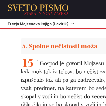
SVETO PISMO
STARA IN NOVA ZAVEZA
Tretja Mojzesova knjiga (Levitik)
A. Spolne nečistosti moža
1
Gospod je govoril Mojzesu 
15
kak mož tok iz telesa, bo nečist za
izpuščalo tok ali pa ga zadrževalo,
vsak predmet, na katerem bo sedel
skopal v vodi in bo nečist do večer
obla čila in se bo skopal v vodi in 