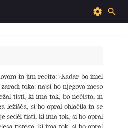
novom in jim recita: ›Kadar bo imel
 zaradi toka: najsi bo njegovo meso
žal tisti, ki ima tok, bo nečisto, in
 ležišča, si bo opral oblačila in se
sedèl tisti, ki ima tok, si bo opral
lesa tistega, ki ima tok, si bo opral