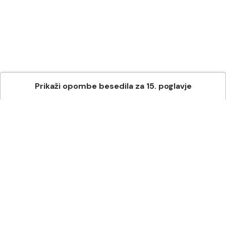
Prikaži
opombe besedila
za
15
. poglavje