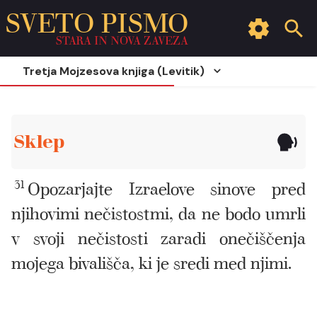
SVETO PISMO
STARA IN NOVA ZAVEZA
Tretja Mojzesova knjiga (Levitik)
Sklep
31
Opozarjajte Izraelove sinove pred
njihovimi nečistostmi, da ne bodo umrli
v svoji nečistosti zaradi onečiščenja
mojega bivališča, ki je sredi med njimi.