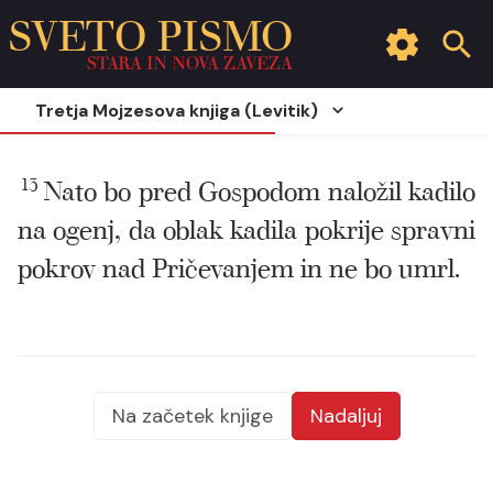
SVETO PISMO
STARA IN NOVA ZAVEZA
Tretja Mojzesova knjiga (Levitik)
13
Nato bo pred Gospodom naložil kadilo
na ogenj, da oblak kadila pokrije spravni
pokrov nad Pričevanjem in ne bo umrl.
Na začetek knjige
Nadaljuj