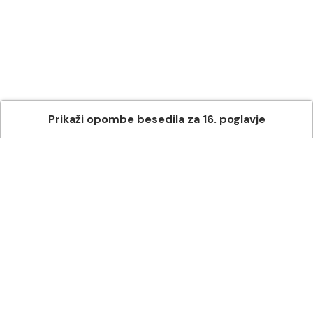
Prikaži
opombe besedila
za
16
. poglavje