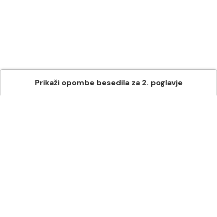
Prikaži
opombe besedila
za
2
. poglavje