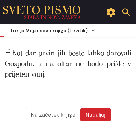
SVETO PISMO
STARA IN NOVA ZAVEZA
Tretja Mojzesova knjiga (Levitik)
12
Kot dar prvin jih boste lahko darovali
Gospodu, a na oltar ne bodo prišle v
prijeten vonj.
Na začetek knjige
Nadaljuj