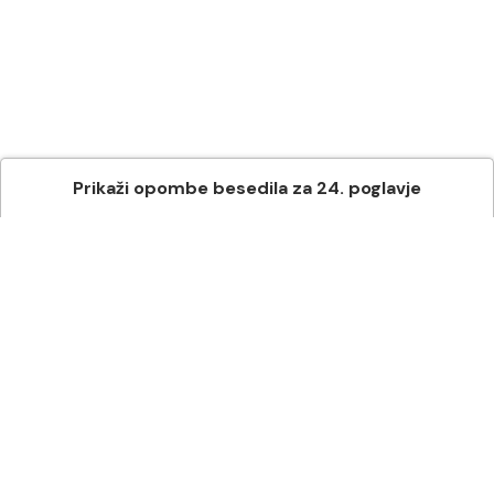
Prikaži
opombe besedila
za
24
. poglavje