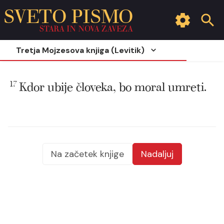
SVETO PISMO
STARA IN NOVA ZAVEZA
Tretja Mojzesova knjiga (Levitik)
17
Kdor ubije človeka, bo moral umreti.
Na začetek knjige
Nadaljuj