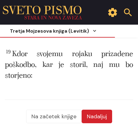
SVETO PISMO
STARA IN NOVA ZAVEZA
Tretja Mojzesova knjiga (Levitik)
19
Kdor svojemu rojaku prizadene
poškodbo, kar je storil, naj mu bo
storjeno:
Na začetek knjige
Nadaljuj