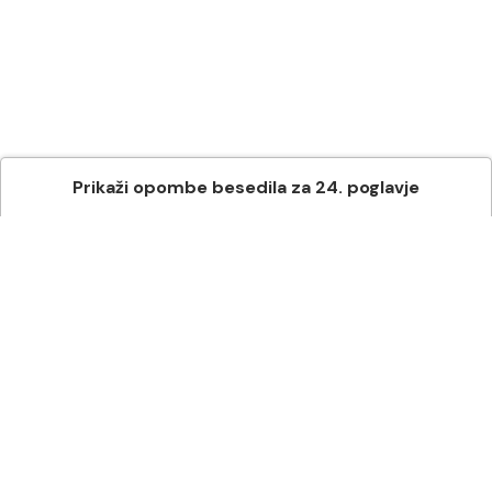
Prikaži
opombe besedila
za
24
. poglavje