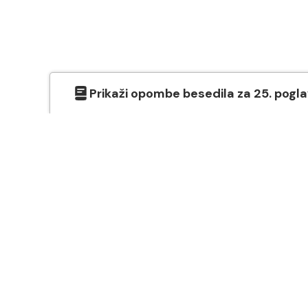
Prikaži
opombe besedila
za
25
. pogl
O SVETEM PISMU