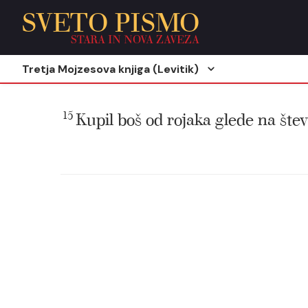
SVETO PISMO
STARA IN NOVA ZAVEZA
Tretja Mojzesova knjiga (Levitik)
15
Kupil boš od rojaka glede na števil