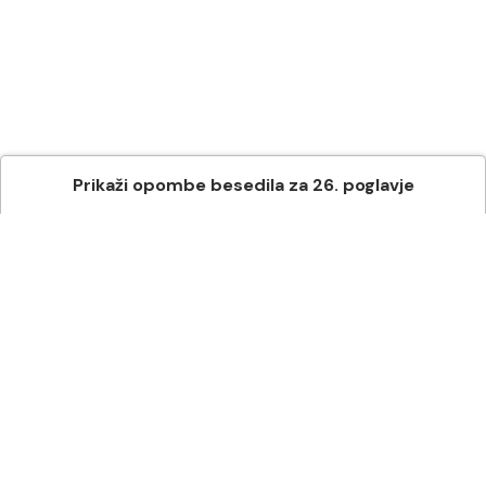
Prikaži
opombe besedila
za
26
. poglavje