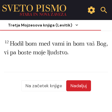
SVETO PISMO
STARA IN NOVA ZAVEZA
Tretja Mojzesova knjiga (Levitik)
12
Hodil bom med vami in bom vaš Bog,
vi pa boste moje ljudstvo.
Na začetek knjige
Nadaljuj