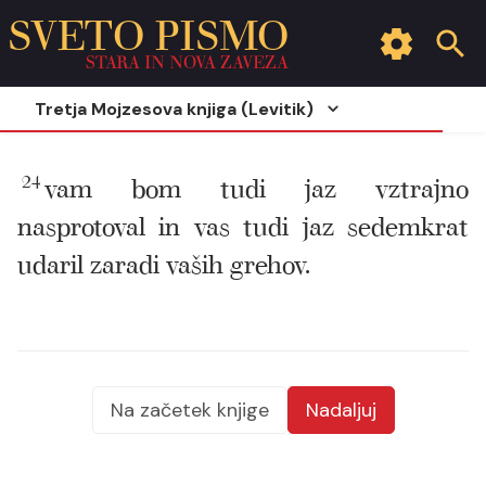
SVETO PISMO
STARA IN NOVA ZAVEZA
Tretja Mojzesova knjiga (Levitik)
24
vam bom tudi jaz vztrajno
nasprotoval in vas tudi jaz sedemkrat
udaril zaradi vaših grehov.
Na začetek knjige
Nadaljuj