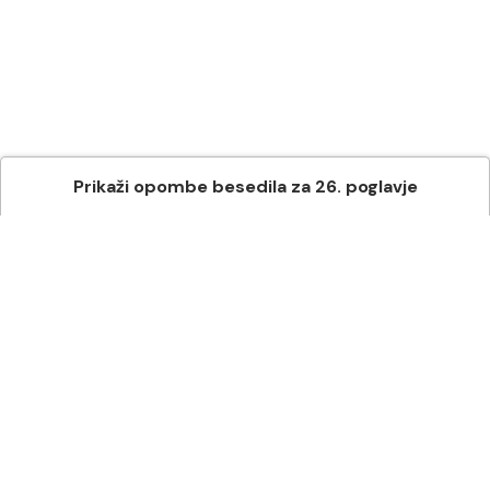
Prikaži
opombe besedila
za
26
. poglavje