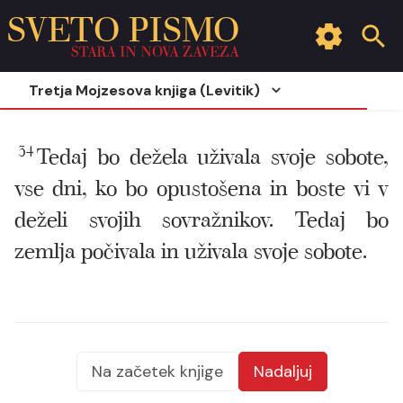
SVETO PISMO
STARA IN NOVA ZAVEZA
Tretja Mojzesova knjiga (Levitik)
34
Tedaj bo dežela uživala svoje sobote,
vse dni, ko bo opustošena in boste vi v
deželi svojih sovražnikov. Tedaj bo
zemlja počivala in uživala svoje sobote.
Na začetek knjige
Nadaljuj