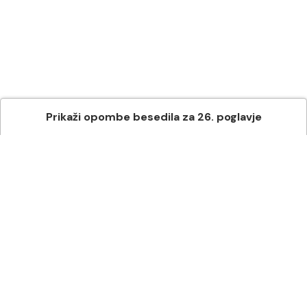
Prikaži
opombe besedila
za
26
. poglavje