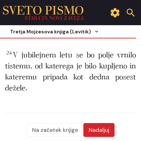
SVETO PISMO
STARA IN NOVA ZAVEZA
Tretja Mojzesova knjiga (Levitik)
24
V jubilejnem letu se bo polje vrnilo
tistemu, od katerega je bilo kupljeno in
kateremu pripada kot dedna posest
dežele.
Na začetek knjige
Nadaljuj