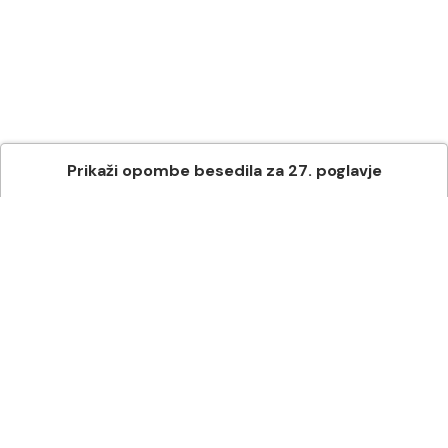
Prikaži
opombe besedila
za
27
. poglavje