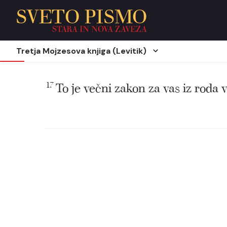
SVETO PISMO
STARA IN NOVA ZAVEZA
Tretja Mojzesova knjiga (Levitik)
17
To je večni zakon za vas iz roda v