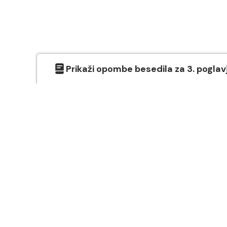
Prikaži
opombe besedila
za
3
. poglav
O SVETEM PISMU