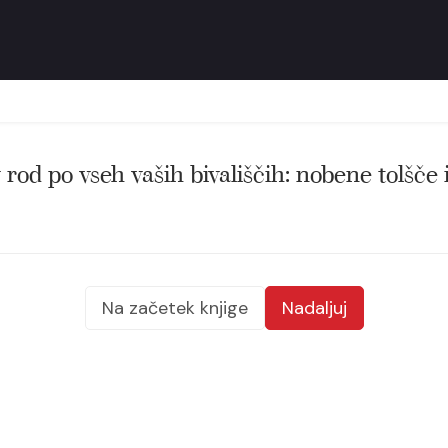
 rod po vseh vaših bivališčih: nobene tolšče 
Na začetek knjige
Nadaljuj