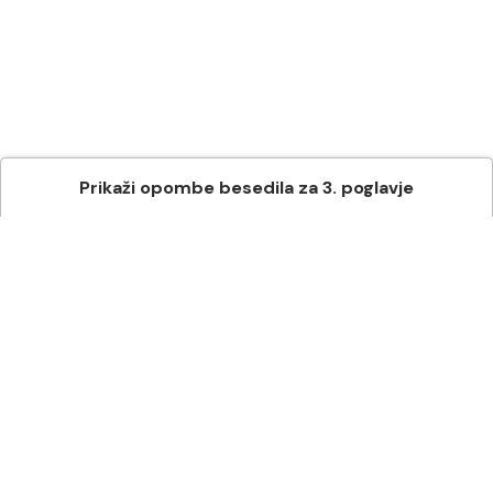
Prikaži
opombe besedila
za
3
. poglavje