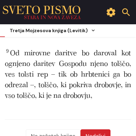
SVETO PISMO
STARA IN NOVA ZAVEZA
Tretja Mojzesova knjiga (Levitik)
9
Od mirovne daritve bo daroval kot
ognjeno daritev Gospodu njeno tolščo,
ves tolsti rep – tik ob hrbtenici ga bo
odrezal –, tolščo, ki pokriva drobovje, in
vso tolščo, ki je na drobovju,