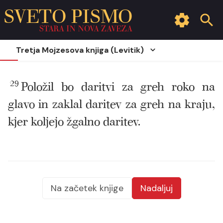
SVETO PISMO
STARA IN NOVA ZAVEZA
Tretja Mojzesova knjiga (Levitik)
29
Položil bo daritvi za greh roko na
glavo in zaklal daritev za greh na kraju,
kjer koljejo žgalno daritev.
Na začetek knjige
Nadaljuj