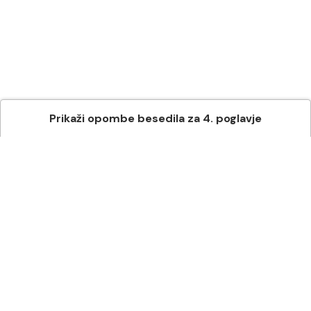
Prikaži
opombe besedila
za
4
. poglavje