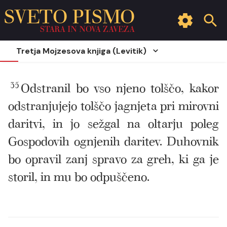
SVETO PISMO
STARA IN NOVA ZAVEZA
Tretja Mojzesova knjiga (Levitik)
35
Odstranil bo vso njeno tolščo, kakor
odstranjujejo tolščo jagnjeta pri mirovni
daritvi, in jo sežgal na oltarju poleg
Gospodovih ognjenih daritev. Duhovnik
bo opravil zanj spravo za greh, ki ga je
storil, in mu bo odpuščeno.