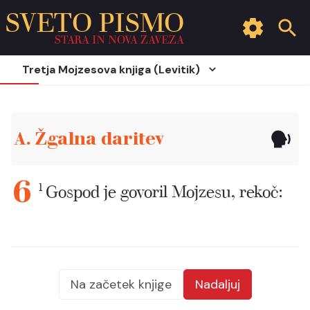
SVETO PISMO
STARA IN NOVA ZAVEZA
Tretja Mojzesova knjiga (Levitik)
A. Žgalna daritev
1
Gospod je govoril Mojzesu, rekoč:
6
Na začetek knjige
Nadaljuj