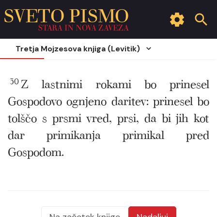
SVETO PISMO
STARA IN NOVA ZAVEZA
Tretja Mojzesova knjiga (Levitik)
30
Z lastnimi rokami bo prinesel
Gospodovo ognjeno daritev: prinesel bo
tolščo s prsmi vred, prsi, da bi jih kot
dar primikanja primikal pred
Gospodom.