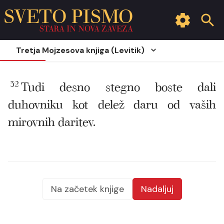
SVETO PISMO
STARA IN NOVA ZAVEZA
Tretja Mojzesova knjiga (Levitik)
32
Tudi desno stegno boste dali
duhovniku kot delež daru od vaših
mirovnih daritev.
Na začetek knjige
Nadaljuj