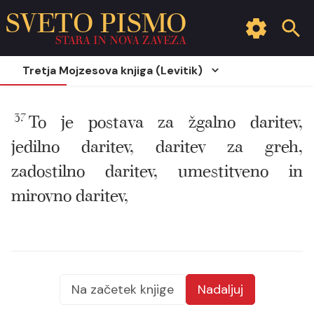
SVETO PISMO
STARA IN NOVA ZAVEZA
Tretja Mojzesova knjiga (Levitik)
37
To je postava za žgalno daritev,
jedilno daritev, daritev za greh,
zadostilno daritev, umestitveno in
mirovno daritev,
Na začetek knjige
Nadaljuj