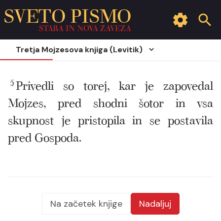
SVETO PISMO
STARA IN NOVA ZAVEZA
Tretja Mojzesova knjiga (Levitik)
5
Privedli so torej, kar je zapovedal
Mojzes, pred shodni šotor in vsa
skupnost je pristopila in se postavila
pred Gospoda.
Na začetek knjige
Nadaljuj