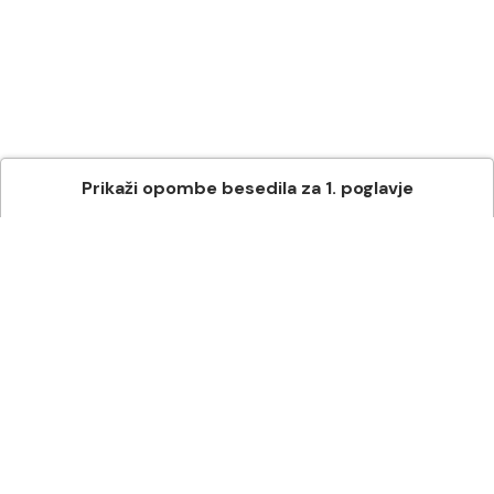
Prikaži
opombe besedila
za
1
. poglavje