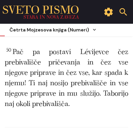
SVETO PISMO
STARA IN NOVA ZAVEZA
Četrta Mojzesova knjiga (Numeri)
50
Pač pa postavi Lévijevce čez
prebivališče pričevanja in čez vse
njegove priprave in čez vse, kar spada k
njemu! Ti naj nosijo prebivališče in vse
njegove priprave in mu služijo. Taborijo
naj okoli prebivališča.