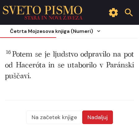
SVETO PISMO
STARA IN NOVA ZAVEZA
Četrta Mojzesova knjiga (Numeri)
16
Potem se je ljudstvo odpravilo na pot
od Haceróta in se utaborilo v Paránski
puščavi.
Na začetek knjige
Nadaljuj