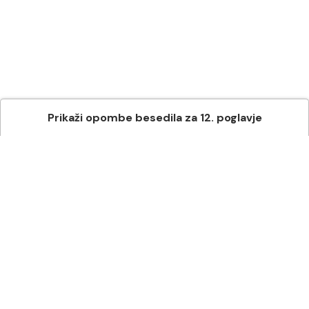
Prikaži
opombe besedila
za
12
. poglavje