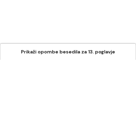
Prikaži
opombe besedila
za
13
. poglavje