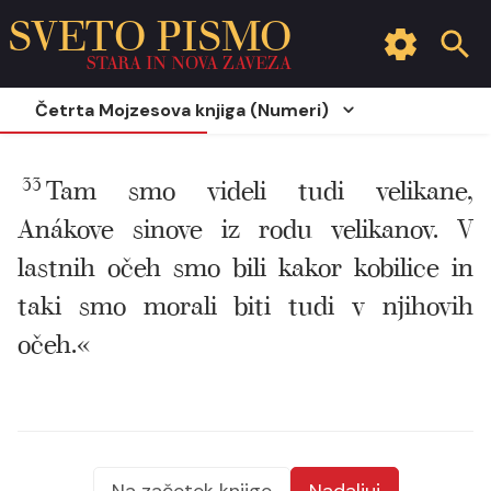
SVETO PISMO
STARA IN NOVA ZAVEZA
Četrta Mojzesova knjiga (Numeri)
33
Tam smo videli tudi velikane,
Anákove sinove iz rodu velikanov. V
lastnih očeh smo bili kakor kobilice in
taki smo morali biti tudi v njihovih
očeh.«