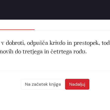
k v dobroti, odpušča krivdo in prestopek, to
novih do tretjega in četrtega rodu.
Na začetek knjige
Nadaljuj