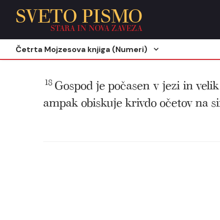
SVETO PISMO
STARA IN NOVA ZAVEZA
Četrta Mojzesova knjiga (Numeri)
18
Gospod je počasen v jezi in veli
ampak obiskuje krivdo očetov na si