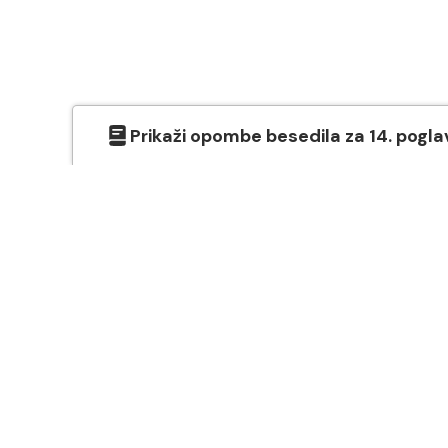
Prikaži
opombe besedila
za
14
. pogla
O SVETEM PISMU