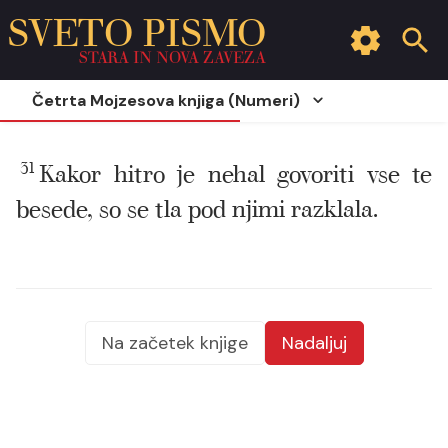
SVETO PISMO
STARA IN NOVA ZAVEZA
Četrta Mojzesova knjiga (Numeri)
31
Kakor hitro je nehal govoriti vse te
besede, so se tla pod njimi razklala.
Na začetek knjige
Nadaljuj