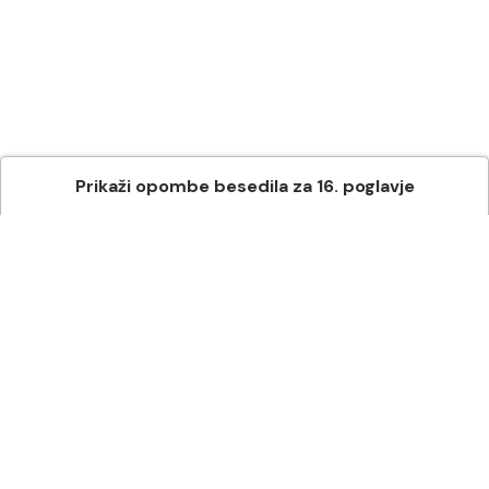
Prikaži
opombe besedila
za
16
. poglavje