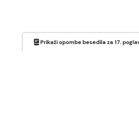
Prikaži
opombe besedila
za
17
. pogla
O SVETEM PISMU