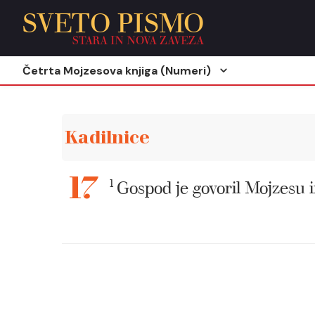
SVETO PISMO
STARA IN NOVA ZAVEZA
Četrta Mojzesova knjiga (Numeri)
Kadilnice
1
Gospod je govoril Mojzesu i
17