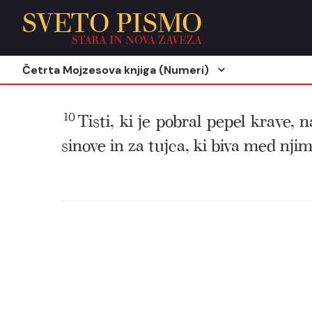
SVETO PISMO
STARA IN NOVA ZAVEZA
Četrta Mojzesova knjiga (Numeri)
10
Tisti, ki je pobral pepel krave, 
sinove in za tujca, ki biva med njim