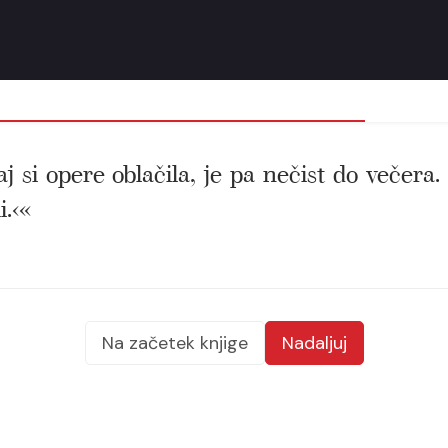
naj si opere oblačila, je pa nečist do večera
i.‹«
Na začetek knjige
Nadaljuj