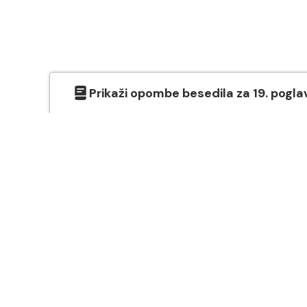
Prikaži
opombe besedila
za
19
. pogla
O SVETEM PISMU