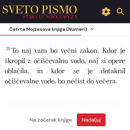
SVETO PISMO
STARA IN NOVA ZAVEZA
Četrta Mojzesova knjiga (Numeri)
21
To naj vam bo večni zakon. Kdor je
škropil z očiščevalno vodo, naj si opere
oblačila, in kdor se je dotaknil
očiščevalne vode, bo nečist do večera.
Na začetek knjige
Nadaljuj