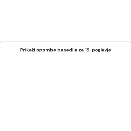
Prikaži
opombe besedila
za
19
. poglavje