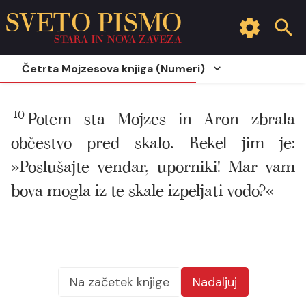
SVETO PISMO
STARA IN NOVA ZAVEZA
Četrta Mojzesova knjiga (Numeri)
10
Potem sta Mojzes in Aron zbrala
občestvo pred skalo. Rekel jim je:
»Poslušajte vendar, uporniki! Mar vam
bova mogla iz te skale izpeljati vodo?«
Na začetek knjige
Nadaljuj