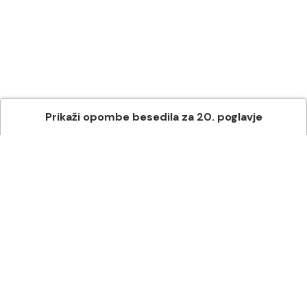
Prikaži
opombe besedila
za
20
. poglavje