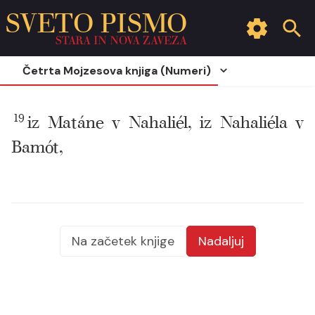
SVETO PISMO
STARA IN NOVA ZAVEZA
Četrta Mojzesova knjiga (Numeri)
19
iz Matáne v Nahaliél, iz Nahaliéla v
Bamót,
Na začetek knjige
Nadaljuj