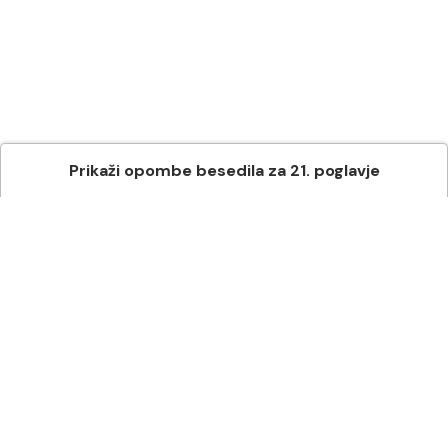
Prikaži
opombe besedila
za
21
. poglavje