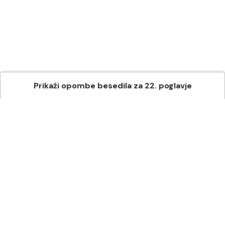
Prikaži
opombe besedila
za
22
. poglavje