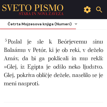
SVETO PISMO
STARA IN NOVA ZAVEZA
Četrta Mojzesova knjiga (Numeri)
5
Poslal je sle k Beórjevemu sinu
Balaámu v Petór, ki je ob reki, v deželo
Amáv, da bi ga poklicali in mu rekli:
»Glej, iz Egipta je odšlo neko ljudstvo.
Glej, pokriva obličje dežele, naselilo se je
meni nasproti.