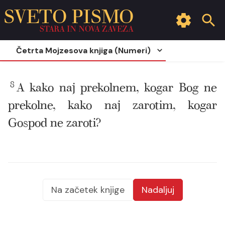
SVETO PISMO
STARA IN NOVA ZAVEZA
Četrta Mojzesova knjiga (Numeri)
8
A kako naj prekolnem, kogar Bog ne
prekolne, kako naj zarotim, kogar
Gospod ne zaroti?
Na začetek knjige
Nadaljuj