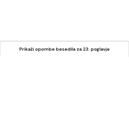
Prikaži
opombe besedila
za
23
. poglavje