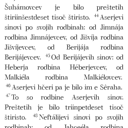
Šuhámovcev je bilo preštetih
štiriinšestdeset tisoč štiristo.
44
Aserjevi
sinovi po svojih rodbinah: od Jimnája
rodbina Jimnájevcev, od Jišvíja rodbina
Jišvíjevcev, od Berijája rodbina
Berijájevcev.
45
Od Berijájevih sinov: od
Heberja rodbina Héberjevcev, od
Malkiéla rodbina Malkiélovcev.
46
Aserjevi hčeri pa je bilo im e Sêraha.
47
To so rodbine Aserjevih sinov.
Preštetih je bilo triinpetdeset tisoč
štiristo.
48
Neftálijevi sinovi po svojih
rodbinah: od Jahceéla rodbina