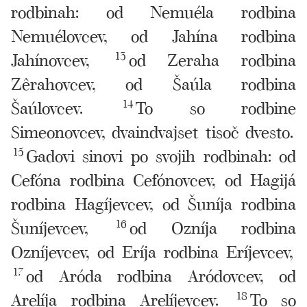
rodbinah: od Nemuéla rodbina
Nemuélovcev, od Jahína rodbina
Jahínovcev,
13
od Zeraha rodbina
Zêrahovcev, od Šaúla rodbina
Šaúlovcev.
14
To so rodbine
Simeonovcev, dvaindvajset tisoč dvesto.
15
Gadovi sinovi po svojih rodbinah: od
Cefóna rodbina Cefónovcev, od Hagijá
rodbina Hagíjevcev, od Šuníja rodbina
Šuníjevcev,
16
od Ozníja rodbina
Ozníjevcev, od Eríja rodbina Eríjevcev,
17
od Aróda rodbina Aródovcev, od
Arelíja rodbina Arelíjevcev.
18
To so