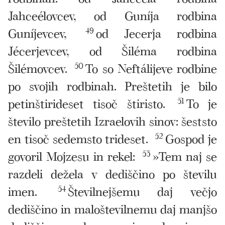
Jahceélovcev, od Guníja rodbina
Guníjevcev,
49
od Jecerja rodbina
Jécerjevcev, od Šiléma rodbina
Šilémovcev.
50
To so Neftálijeve rodbine
po svojih rodbinah. Preštetih je bilo
petinštirideset tisoč štiristo.
51
To je
število preštetih Izraelovih sinov: šeststo
en tisoč sedemsto trideset.
52
Gospod je
govoril Mojzesu in rekel:
53
»Tem naj se
razdeli dežela v dediščino po številu
imen.
54
Številnejšemu daj večjo
dediščino in maloštevilnemu daj manjšo