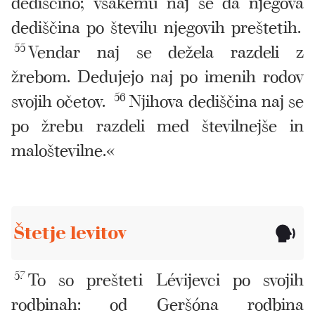
dediščino; vsakemu naj se da njegova
dediščina po številu njegovih preštetih.
55
Vendar naj se dežela razdeli z
žrebom. Dedujejo naj po imenih rodov
svojih očetov.
56
Njihova dediščina naj se
po žrebu razdeli med številnejše in
maloštevilne.«
Štetje levitov
57
To so prešteti Lévijevci po svojih
rodbinah: od Geršóna rodbina