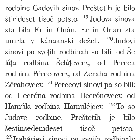
rodbine Gadovih sinov. Preštetih je bilo
štirideset tisoč petsto.
19
Judova sinova
sta bila Er in Onán. Er in Onán sta
umrla v kánaanski deželi.
20
Judovi
sinovi po svojih rodbinah so bili: od Še
lája rodbina Šelájevcev, od Pereca
rodbina Pêrecovcev, od Zeraha rodbina
Zêrahovcev.
21
Perecovi sinovi pa so bili:
od Hecróna rodbina Hecrónovcev, od
Hamúla rodbina Hamuléjcev.
22
To so
Judove rodbine. Preštetih je bilo
šestinsedemdeset tisoč petsto.
23
Isahárjevi sinovi po svojih rodbinah: