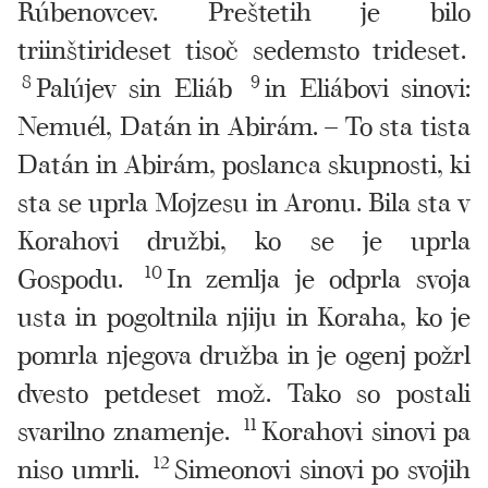
Rúbenovcev. Preštetih je bilo
triinštirideset tisoč sedemsto trideset.
8
Palújev sin Eliáb
9
in Eliábovi sinovi:
Nemuél, Datán in Abirám. – To sta tista
Datán in Abirám, poslanca skupnosti, ki
sta se uprla Mojzesu in Aronu. Bila sta v
Korahovi družbi, ko se je uprla
Gospodu.
10
In zemlja je odprla svoja
usta in pogoltnila njiju in Koraha, ko je
pomrla njegova družba in je ogenj požrl
dvesto petdeset mož. Tako so postali
svarilno znamenje.
11
Korahovi sinovi pa
niso umrli.
12
Simeonovi sinovi po svojih