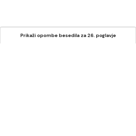
Prikaži
opombe besedila
za
26
. poglavje