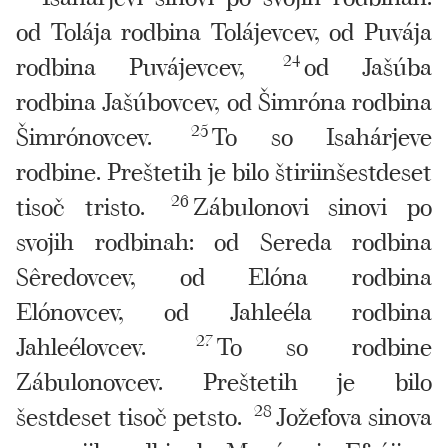
od Tolája rodbina Tolájevcev, od Puvája
rodbina Puvájevcev,
24
od Jašúba
rodbina Jašúbovcev, od Šimróna rodbina
Šimrónovcev.
25
To so Isahárjeve
rodbine. Preštetih je bilo štiriinšestdeset
tisoč tristo.
26
Zábulonovi sinovi po
svojih rodbinah: od Sereda rodbina
Sêredovcev, od Elóna rodbina
Elónovcev, od Jahleéla rodbina
Jahleélovcev.
27
To so rodbine
Zábulonovcev. Preštetih je bilo
šestdeset tisoč petsto.
28
Jožefova sinova