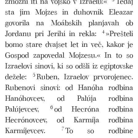
zmožni iti na vojsko v Izraelu!«
Tedaj
sta jim Mojzes in duhovnik Eleazar
govorila na Moábskih planjavah ob
Jordanu pri Jerihi in rekla:
4
»Prešteli
bomo stare dvajset let in več, kakor je
Gospod zapovedal Mojzesu.« In to so
Izraelovi sinovi, ki so odšli iz egiptovske
dežele:
5
Ruben, Izraelov prvorojenec.
Rubenovi sinovi: od Hanóha rodbina
Hanóhovcev, od Palúja rodbina
Palújevcev,
6
od Hecróna rodbina
Hecrónovcev, od Karmíja rodbina
Karmíjevcev.
7
To so rodbine