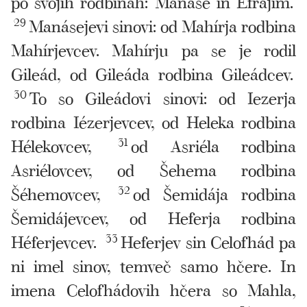
po svojih rodbinah: Manáse in Efrájim.
29
Manásejevi sinovi: od Mahírja rodbina
Mahírjevcev. Mahírju pa se je rodil
Gileád, od Gileáda rodbina Gileádcev.
30
To so Gileádovi sinovi: od Iezerja
rodbina Iézerjevcev, od Heleka rodbina
Hélekovcev,
31
od Asriéla rodbina
Asriélovcev, od Šehema rodbina
Šéhemovcev,
32
od Šemidája rodbina
Šemidájevcev, od Heferja rodbina
Héferjevcev.
33
Heferjev sin Celofhád pa
ni imel sinov, temveč samo hčere. In
imena Celofhádovih hčera so Mahla,