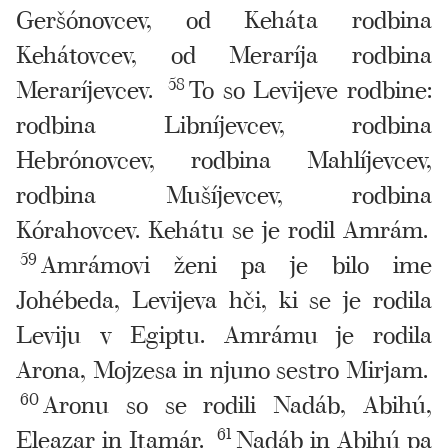
Geršónovcev, od Keháta rodbina
Kehátovcev, od Meraríja rodbina
Meraríjevcev.
58
To so Levijeve rodbine:
rodbina Libníjevcev, rodbina
Hebrónovcev, rodbina Mahlíjevcev,
rodbina Mušíjevcev, rodbina
Kórahovcev. Kehátu se je rodil Amrám.
59
Amrámovi ženi pa je bilo ime
Johébeda, Levijeva hči, ki se je rodila
Leviju v Egiptu. Amrámu je rodila
Arona, Mojzesa in njuno sestro Mirjam.
60
Aronu so se rodili Nadáb, Abihú,
Eleazar in Itamár.
61
Nadáb in Abihú pa