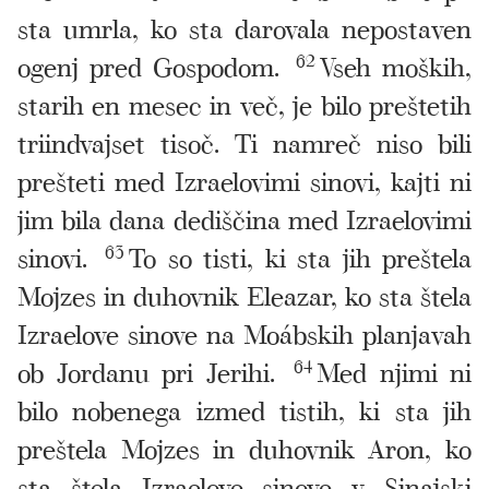
sta umrla, ko sta darovala nepostaven
ogenj pred Gospodom.
62
Vseh moških,
starih en mesec in več, je bilo preštetih
triindvajset tisoč. Ti namreč niso bili
prešteti med Izraelovimi sinovi, kajti ni
jim bila dana dediščina med Izraelovimi
sinovi.
63
To so tisti, ki sta jih preštela
Mojzes in duhovnik Eleazar, ko sta štela
Izraelove sinove na Moábskih planjavah
ob Jordanu pri Jerihi.
64
Med njimi ni
bilo nobenega izmed tistih, ki sta jih
preštela Mojzes in duhovnik Aron, ko
sta štela Izraelove sinove v Sinajski