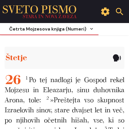
SVETO PISMO
STARA IN NOVA ZAVEZA
Četrta Mojzesova knjiga (Numeri)
Štetje
1
Po tej nadlogi je Gospod rekel
26
Mojzesu in Eleazarju, sinu duhovnika
Arona, tole:
2
»Preštejta vso skupnost
Izraelovih sinov, stare dvajset let in več,
po njihovih očetnih hišah, vse, ki so
3