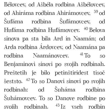
Bélovcev, od Ašbéla rodbina Ašbélovcev,
od Ahiráma rodbina Ahirámovcev,
39
od
Šufáma rodbina Šufámovcev, od
Hufáma rodbina Hufámovcev.
40
Belova
sinova pa sta bila Ard in Naamán; od
Arda rodbina Árdovcev, od Naamána pa
rodbina Naamánovcev.
41
To so
Benjaminovi sinovi po svojih rodbinah.
Preštetih je bilo petinštiridest tisoč
šeststo.
42
To so Danovi sinovi po svojih
rodbinah: od Šuháma rodbina
Šuhámovcev. To so Danove rodbine po
svojih rodbinah.
43
Iz vseh rodbin