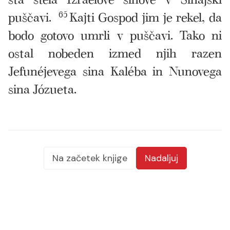
puščavi.
65
Kajti Gospod jim je rekel, da
bodo gotovo umrli v puščavi. Tako ni
ostal nobeden izmed njih razen
Jefunéjevega sina Kaléba in Nunovega
sina Józueta.
Na začetek knjige
Nadaljuj