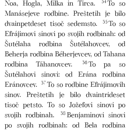
Noa, Hogla, Milka in Tirca.
34
To so
Manásejeve rodbine. Preštetih je bilo
dvainpetdeset tisoč sedemsto.
35
To so
Efrájimovi sinovi po svojih rodbinah: od
Šutélaha rodbina Šutélahovcev, od
Beherja rodbina Béherjevcev, od Tahana
rodbina Táhanovcev.
36
To pa so
Šutélahovi sinovi: od Erána rodbina
Eránovcev.
37
To so rodbine Efrájimovih
sinov. Preštetih je bilo dvaintrideset
tisoč petsto. To so Jožefovi sinovi po
svojih rodbinah.
38
Benjaminovi sinovi
po svojih rodbinah: od Bela rodbina