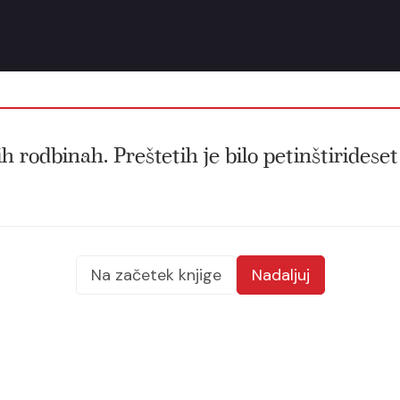
h rodbinah. Preštetih je bilo petinštirideset t
Na začetek knjige
Nadaljuj