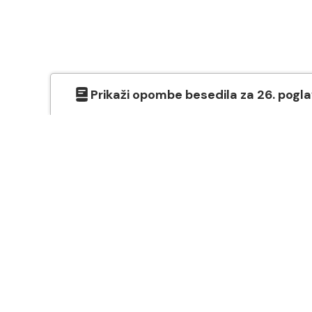
Prikaži
opombe besedila
za
26
. pogl
O SVETEM PISMU