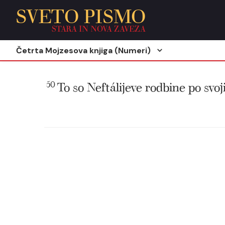
SVETO PISMO
STARA IN NOVA ZAVEZA
Četrta Mojzesova knjiga (Numeri)
50
To so Neftálijeve rodbine po svoji