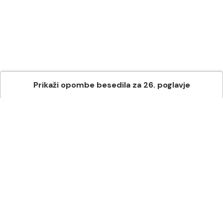
Prikaži
opombe besedila
za
26
. poglavje