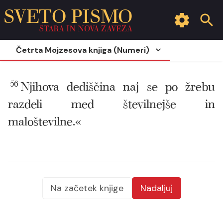
SVETO PISMO
STARA IN NOVA ZAVEZA
Četrta Mojzesova knjiga (Numeri)
56
Njihova dediščina naj se po žrebu
razdeli med številnejše in
maloštevilne.«
Na začetek knjige
Nadaljuj