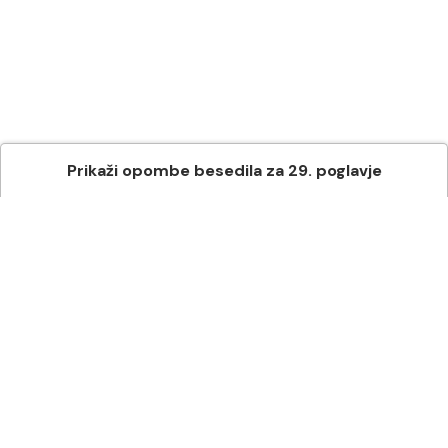
Prikaži
opombe besedila
za
29
. poglavje