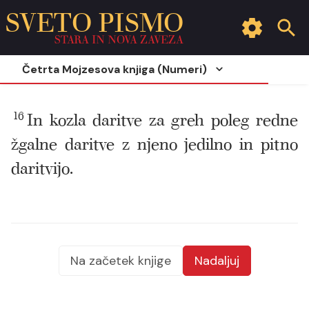
SVETO PISMO
STARA IN NOVA ZAVEZA
Četrta Mojzesova knjiga (Numeri)
16
In kozla daritve za greh poleg redne
žgalne daritve z njeno jedilno in pitno
daritvijo.
Na začetek knjige
Nadaljuj