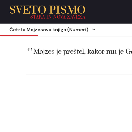
SVETO PISMO
STARA IN NOVA ZAVEZA
Četrta Mojzesova knjiga (Numeri)
42
Mojzes je preštel, kakor mu je G