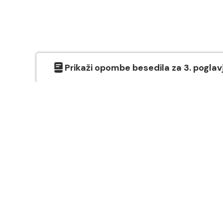
Prikaži
opombe besedila
za
3
. poglav
O SVETEM PISMU