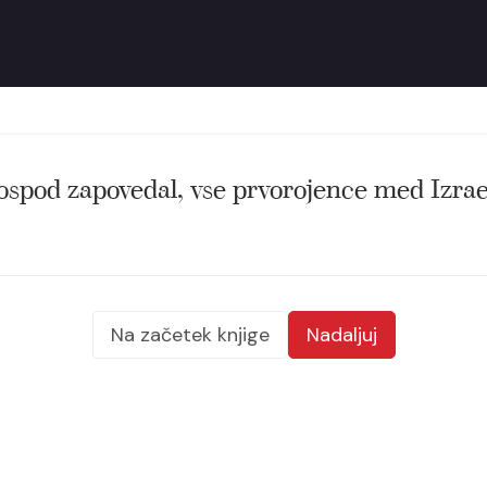
ospod zapovedal, vse prvorojence med Izrael
Na začetek knjige
Nadaljuj