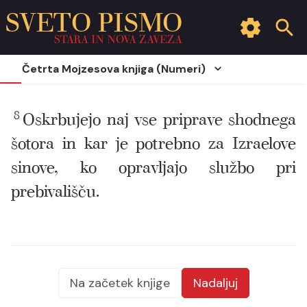
SVETO PISMO
STARA IN NOVA ZAVEZA
Četrta Mojzesova knjiga (Numeri)
8
Oskrbujejo naj vse priprave shodnega
šotora in kar je potrebno za Izraelove
sinove, ko opravljajo službo pri
prebivališču.
Na začetek knjige
Nadaljuj