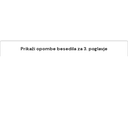
Prikaži
opombe besedila
za
3
. poglavje