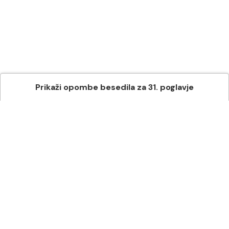
Prikaži
opombe besedila
za
31
. poglavje