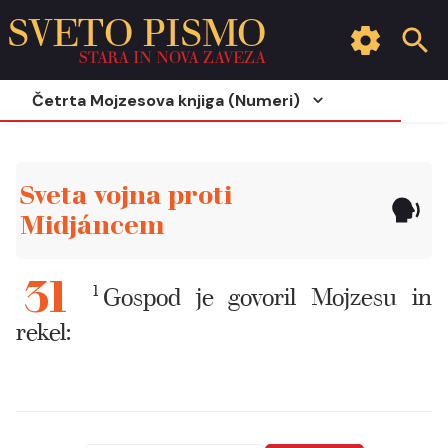
SVETO PISMO
STARA IN NOVA ZAVEZA
Četrta Mojzesova knjiga (Numeri)
Sveta vojna proti
Midjáncem
1
Gospod je govoril Mojzesu in
31
rekel: