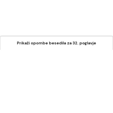
Prikaži
opombe besedila
za
32
. poglavje