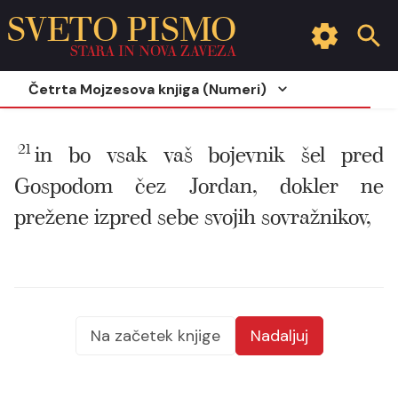
SVETO PISMO
STARA IN NOVA ZAVEZA
Četrta Mojzesova knjiga (Numeri)
21
in bo vsak vaš bojevnik šel pred
Gospodom čez Jordan, dokler ne
prežene izpred sebe svojih sovražnikov,
Na začetek knjige
Nadaljuj